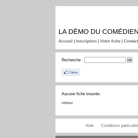
LA DÉMO DU COMÉDIE
Accueil
|
Inscription
|
Votre fiche
|
Contac
Recherche :
Aucune fiche trouvée.
retour
Aide
Conditions particulièr