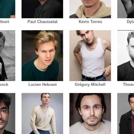
foort
Paul Chausselat
Kevin Torres
Dyl
onck
Lucien Hebrant
Grégory Mitchell
Thoma