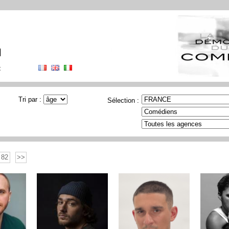
N
t
Tri par :
Sélection :
82
>>