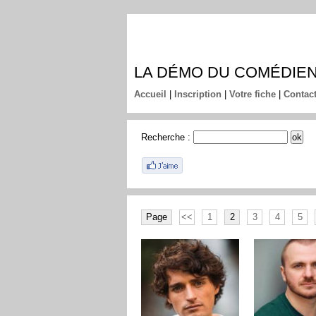
LA DÉMO DU COMÉDIE
Accueil
|
Inscription
|
Votre fiche
|
Contac
Recherche :
Page
<<
1
2
3
4
5