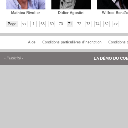
Mathieu Rivolier
Didier Agostini
Wilfred Benaï
Page
<<
1
68
69
70
71
72
73
74
82
>>
Aide
Conditions particulières d'inscription
Conditions g
- Publicité -
LA DÉMO DU CO