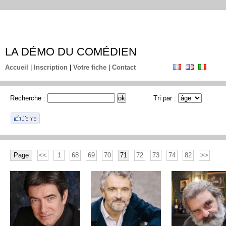
LA DÉMO DU COMÉDIEN
Accueil
|
Inscription
|
Votre fiche
|
Contact
Recherche :
Tri par :
Page
<<
1
68
69
70
71
72
73
74
82
>>