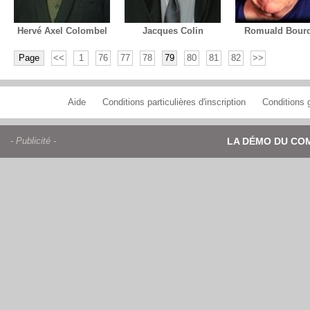
Hervé Axel Colombel
Jacques Colin
Romuald Bour
Page
<<
1
76
77
78
79
80
81
82
>>
Aide
Conditions particulières d'inscription
Conditions g
- Publicité -
LA DÉMO DU CO