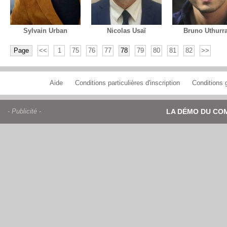
Sylvain Urban
Nicolas Usaï
Bruno Uthurra
Page
<<
1
75
76
77
78
79
80
81
82
>>
Aide
Conditions particulières d'inscription
Conditions g
- Publicité -
LA DÉMO DU CO