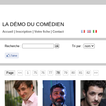
LA DÉMO DU COMÉDIEN
Accueil
|
Inscription
|
Votre fiche
|
Contact
Recherche :
Tri par :
Page
<<
1
75
76
77
78
79
80
81
82
>>