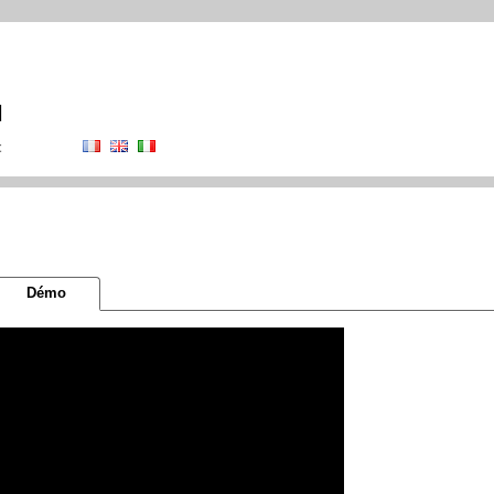
N
t
Démo