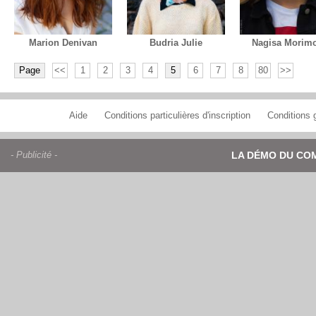
Marion Denivan
Budria Julie
Nagisa Morim
Page
<<
1
2
3
4
5
6
7
8
80
>>
Aide
Conditions particulières d'inscription
Conditions g
- Publicité -
LA DÉMO DU CO