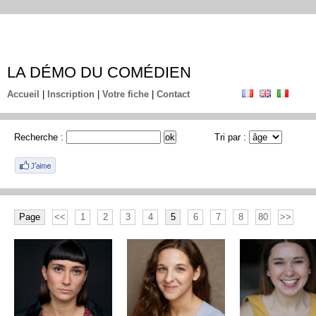
LA DÉMO DU COMÉDIEN
Accueil
|
Inscription
|
Votre fiche
|
Contact
Recherche :
Tri par :
Page
<<
1
2
3
4
5
6
7
8
80
>>