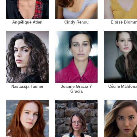
Angélique Atlan
Cindy Renou
Eloïse Blom
Nastassja Tanner
Joanne Gracia Y
Cécile Maldon
Gracia