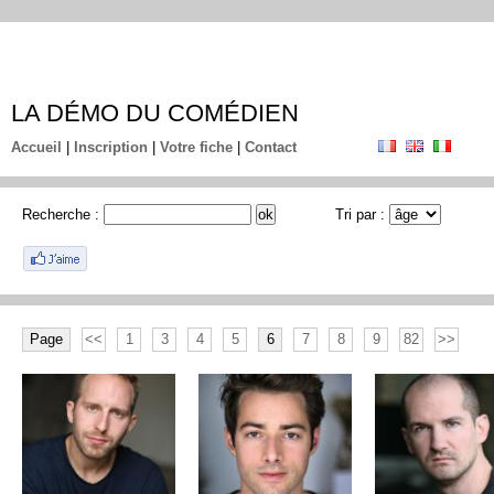
LA DÉMO DU COMÉDIEN
Accueil
|
Inscription
|
Votre fiche
|
Contact
Recherche :
Tri par :
Page
<<
1
3
4
5
6
7
8
9
82
>>