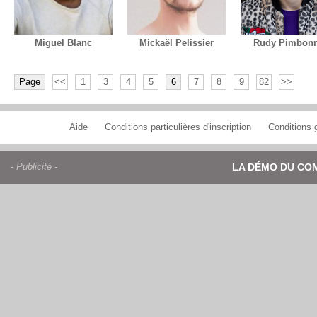
Miguel Blanc
Mickaël Pelissier
Rudy Pimbonn
Page
<<
1
3
4
5
6
7
8
9
82
>>
Aide
Conditions particulières d'inscription
Conditions g
- Publicité -
LA DÉMO DU CO