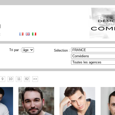
N
t
Tri par :
Sélection :
9
10
11
82
>>