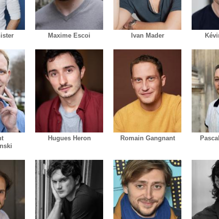
ister
Maxime Escoi
Ivan Mader
Kévi
t
Hugues Heron
Romain Gangnant
Pasca
nski