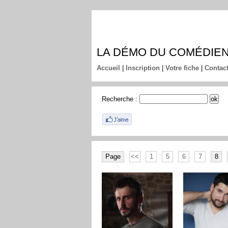
LA DÉMO DU COMÉDIE
Accueil
|
Inscription
|
Votre fiche
|
Contac
Recherche :
Page
<<
1
5
6
7
8